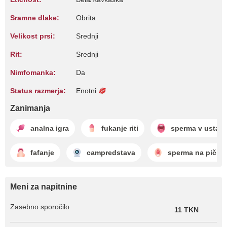
Sramne dlake:
Obrita
Velikost prsi:
Srednji
Rit:
Srednji
Nimfomanka:
Da
Status razmerja:
Enotni
Zanimanja
analna igra
fukanje riti
sperma v usta
fafanje
campredstava
sperma na pički
Meni za napitnine
Zasebno sporočilo
11 TKN