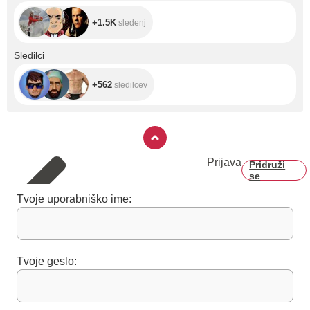
+1.5K
sledenj
+562
Sledilci
+562
sledilcev
Prijava
Pridruži
se
Tvoje uporabniško ime:
Tvoje geslo: