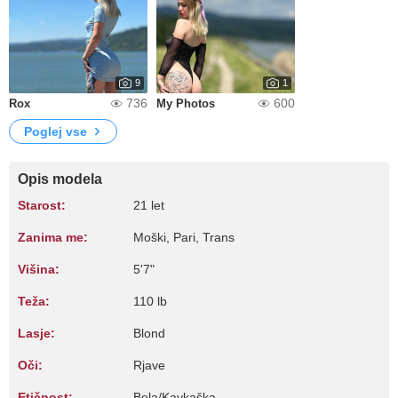
9
1
736
600
Rox
My Photos
Poglej vse
Opis modela
Starost:
21 let
Zanima me:
Moški, Pari, Trans
Višina:
5'7"
Teža:
110 lb
Lasje:
Blond
Oči:
Rjave
Etičnost:
Bela/Kavkaška