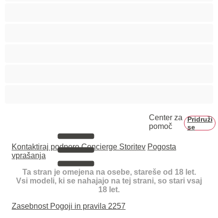
Velika rit
Veliko oprsje
Zaobljene
Črnke
Študentke
Center za
Pridruži
pomoč
se
Kontaktiraj podporo
Concierge Storitev
Pogosta
vprašanja
Ta stran je omejena na osebe, stareše od 18 let.
Vsi modeli, ki se nahajajo na tej strani, so stari vsaj
18 let.
Zasebnost
Pogoji in pravila
2257