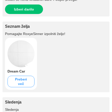
Izberi darilo
Seznam želja
Pomagajte
RoxyeSinner
izpolniti željo!
Dream Car
Preberi
več
Sledenja
+1.5K
Sledenja