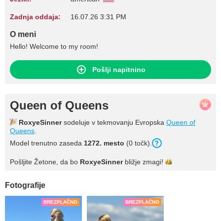
Zadnja oddaja:
16.07.26 3:31 PM
O meni
Hello! Welcome to my room!
Pošlji napitnino
Queen of Queens
RoxyeSinner
sodeluje v tekmovanju Evropska
Queen of
Queens
.
Model trenutno zaseda
1272. mesto
(0 točk).
Pošljite Žetone, da bo
RoxyeSinner
bližje
zmagi!
Fotografije
BREZPLAČNO
BREZPLAČNO