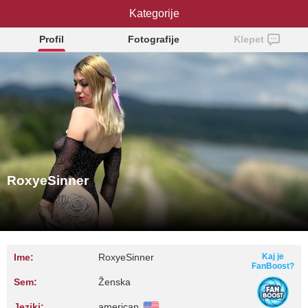
RoxyeSinner
Kategorije
Profil
Fotografije
Klepet
RoxyeSinner
Ime:
RoxyeSinner
Kaj je
FanBoost?
Sem:
Ženska
Jeziki:
american